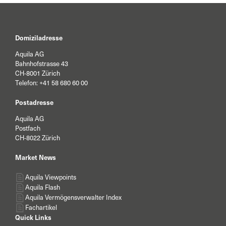
treffen wird. Auch der Konsum wird darunter
leiden.
Quartals-/Jahresausweise der Unternehmen
fallen weiterhin überwiegend erfreulich aus.
Domiziladresse
Inflationssorgen werden zunehmend
hervorgehoben.
Aquila AG
Die Die US-Zinskurve ist mittlerweile sehr flach,
Bahnhofstrasse 43
in einigen Abschnitten sogar invertiert. Die
CH-8001 Zürich
Telefon:
+41 58 680 60 00
Kreditaufschläge bei Unternehmensanleihen
haben sich seit Jahresbeginn deutlich
Postadresse
ausgeweitet.
Die Aktienmärkte sind durch Zinsängste und
Aquila AG
den Krieg in der Ukraine verunsichert.
Postfach
US-Dollar und Schweizer Franken fungieren als
CH-8022 Zürich
«sichere Häfen».
Bei den Rohstoffnotierungen sind teils deutliche
Market News
Preissteigerungen zu verzeichnen.
Aquila Viewpoints
Aquila Flash
Aquila Vermögensverwalter Index
Fachartikel
Quick Links