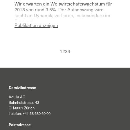
Wir erwarten ein Weltwirtschaftswachstum für
2018 von rund 3.5%. Der Aufschwung wird
leicht an Dynamik, verlieren, insbesondere im
Euroland.
Publikation anzeigen
1
2
3
4
Domiziladresse
Aquila AG
Bahnhofstrasse 43
CH-8001 Zürich
Telefon:
+41 58 680 60 00
Postadresse