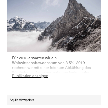
Für 2018 erwarten wir ein
Weltwirtschaftswachstum von 3.5%. 2019
rechnen wir mit einer leichten Abkühlung des
Wachstums. Die Exportnationen leiden unter
Publikation anzeigen
den protektionistischen Massnahmen der US-
Regierung.
Aquila Viewpoints