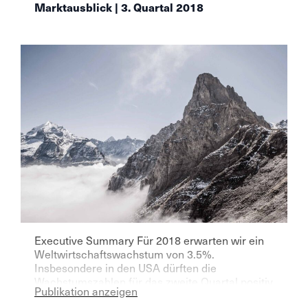
Marktausblick | 3. Quartal 2018
Executive Summary Für 2018 erwarten wir ein
Weltwirtschaftswachstum von 3.5%.
Insbesondere in den USA dürften die
Wachstumszahlen für das zweite Quartal positiv
Publikation anzeigen
überraschen. Der Wirtschaftsaufschwung im