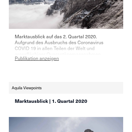
Marktausblick auf das 2. Quartal 2020.
Aufgrund des Ausbruchs des Coronavirus
COVID 19 in allen Teilen der Welt und
grossflächiger Quarantänemassnahmen
Publikation anzeigen
mussten wir die Wachstumsprognosen stark
nach unten korrigieren. Mehr details zu unseren
Einschätzungen im neuen Aquila Viewpoint.
Aquila Viewpoints
Marktausblick | 1. Quartal 2020