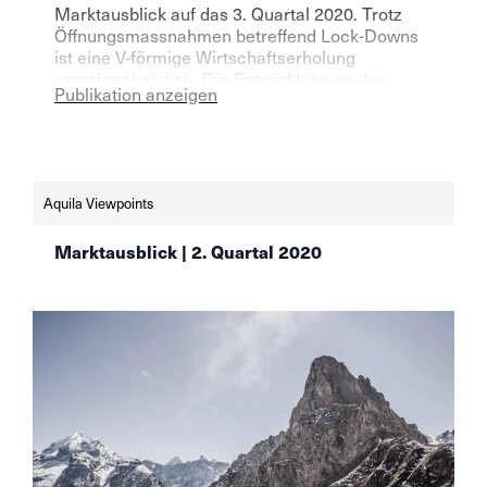
Marktausblick auf das 3. Quartal 2020. Trotz
Öffnungsmassnahmen betreffend Lock-Downs
ist eine V-förmige Wirtschaftserholung
unwahrscheinlich. Die Entwicklung an den
Publikation anzeigen
Aktienmärkten steht im Widerspruch zur
Entwicklung der Makroindikatoren. Mehr
Details zu unseren Einschätzungen im neuen
Aquila Viewpoint.
Aquila Viewpoints
Marktausblick | 2. Quartal 2020