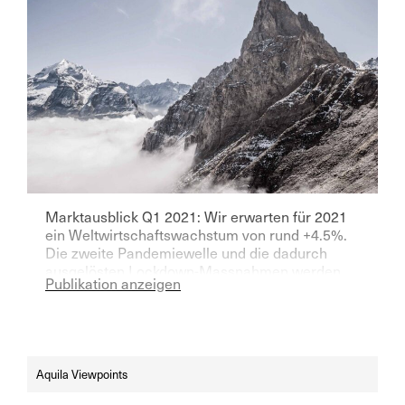
Marktausblick Q1 2021: Wir erwarten für 2021
ein Weltwirtschaftswachstum von rund +4.5%.
Die zweite Pandemiewelle und die dadurch
ausgelösten Lockdown-Massnahmen werden
Publikation anzeigen
das Wirtschaftswachstum auf der
Nordhalbkugel in den kommenden Monaten
noch bremsen. Mehr Details zu unseren
Einschätzungen im neuen Aquila Viewpoint.
Aquila Viewpoints