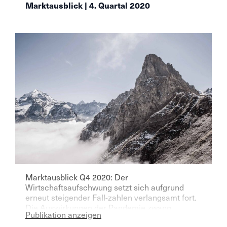
Marktausblick | 4. Quartal 2020
Marktausblick Q4 2020: Der
Wirtschaftsaufschwung setzt sich aufgrund
erneut steigender Fall-zahlen verlangsamt fort.
Die Auswirkungen der Pandemie zwang
Publikation anzeigen
praktisch alle Zentralbanken in der entwickelten