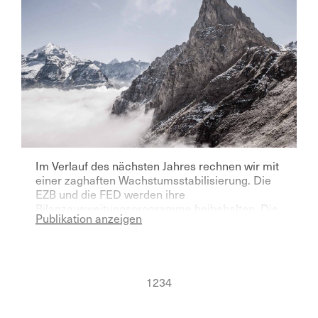
Im Verlauf des nächsten Jahres rechnen wir mit
einer zaghaften Wachstumsstabilisierung. Die
EZB und die FED werden ihre
Bilanzausweitungsprogramme beibehalten. Die
Publikation anzeigen
FED dürfte sich weitere Zinssenkungen im
nächsten Jahr als Option offen halten.
1
2
3
4