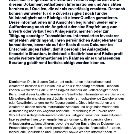
diesem Dokument enthaltenen Informationen und Ansichten
beruhen auf Quellen, die wir als zuverlässig erachten. Dennoch
können wir weder für die Zuverlässigkeit noch für die
Vollständigkeit oder Richtigkeit dieser Quellen garantieren.
Diese Informationen und Ansichten begründen weder eine
Aufforderung noch ein Angebot oder eine Empfehlung zum
Erwerb oder Verkauf von Anlageinstrumenten oder zur
Tätigung sonstiger Transaktionen. Interessierten Investoren
empfehlen wir dringend, ihren persönlichen Anlageberater zu
konsultieren, bevor sie auf der Basis dieses Dokumentes
Entscheidungen fällen, damit persönliche Anlageziele,
finanzielle Situation, individuelle Bedürfnisse und Risikoprofil
sowie weitere Informationen im Rahmen einer umfassenden
Beratung gebührend berücksichtigt werden können.
Disclaimer:
Die in diesem Dokument enthaltenen Informationen und
Ansichten beruhen auf Quellen, die wir als zuverlässig erachten. Dennoch
können wir weder für die Zuverlässigkeit noch für die Vollständigkeit oder
Richtigkeit dieser Quellen garantieren. Sämtliche Informationen werden ohne
Mängelgewähr und ohne ausdrückliche oder stillschweigende Zusicherungen
oder Gewährleistungen zur Verfügung gestellt. Diese Informationen und
Ansichten dienen rein zu Informationszwecken und begründen weder eine
Aufforderung noch ein Angebot oder eine Empfehlung zum Erwerb oder
Verkauf von Anlageinstrumenten oder zur Tätigung sonstiger Transaktionen.
Interessierten Investoren empfehlen wir dringend, ihren persönlichen
Anlageberater zu konsultieren, bevor sie auf der Basis dieses Dokumentes
Entscheidungen fällen, damit persönliche Anlageziele, finanzielle Situation,
individuelle Bedürfnisse und Risikoprofil sowie weitere Informationen im