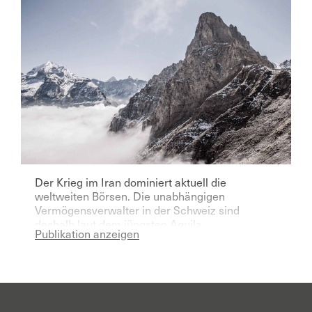
Der Krieg im Iran dominiert aktuell die
weltweiten Börsen. Die unabhängigen
Vermögensverwalter in der Schweiz sind
deshalb laut dem jüngsten Aquila
Publikation anzeigen
Vermögensverwalter Index für das laufende
Jahr deutlich pessimistischer geworden.