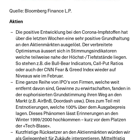
Quelle: Bloomberg Finance L.P.
Aktien
Die positive Entwicklung bei den Corona-Impfstoffen hat
über die letzten Wochen eine sehr positive Grundhaltung
an den Aktienmärkten ausgelöst. Der verbreitete
Optimismus äussert sich in Stimmungsindikatoren
welche teilweise nahe der Höchst-/Tiefststände liegen.
So stehen z.B. die Bull-Bear Indicators, Call-Put Ratios
oder auch der CNN Fear & Greed Index wieder auf
Niveaus wie im Februar.
Eine ganze Reihe von IPO‘s von Firmen, welche weit
entfernt davon sind, Gewinne zu erwirtschaften, fanden in
der euphorisierten Grundstimmung ihren Weg an den
Markt (z.B. AirBnB, Doordash usw.). Dies zum Teil mit
Erstnotierungen, welche 100% über dem Ausgabepreis
lagen. Dieses Phänomen lässt Erinnerungen an den
Winter 1999/2000 hochkommen – kurz vor dem Platzen
der «Tech-Blase».
Kurzfristige Rücksetzer an den Aktienmärkten würden wir
als Gelegenheit für Zukäufe interpretieren. Mittelfristig