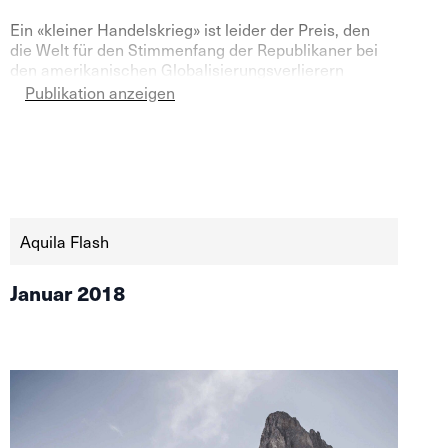
Ein «kleiner Handelskrieg» ist leider der Preis, den
die Welt für den Stimmenfang der Republikaner bei
den amerikanischen Globalisierungsverlierern
zahlen muss. Es geht jedoch um mehr, als um rein
Publikation anzeigen
populistische Massnahmen: Die USA wollen keinen
erzwungenen Wissenstransfer durch China mehr
hinnehmen, vor allen Dingen, wenn es um
Rüstungsgüter geht.
Aquila Flash
Januar 2018