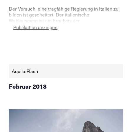
Der Versuch, eine tragfähige Regierung in Italien zu
bilden ist gescheitert. Der italienische
Wahlausgang ist ein Ergebnis der
Wachstumsdepression, Überregulierung,
Publikation anzeigen
exzessiver Besteuerung und Bevormundungs- und
Politikermüdigkeit.
Aquila Flash
Februar 2018