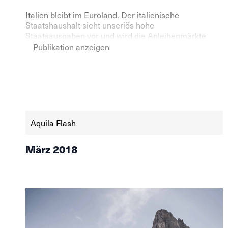
Italien bleibt im Euroland. Der italienische
Staatshaushalt sieht unseriös hohe
Staatsausgaben vor und wird die Anleihenmärkte
erneut in Aufruhr versetzen. Italienische
Publikation anzeigen
Staatsanleihen sind unattraktiv, italienische Aktien
hingegen fair bewertet.
Aquila Flash
März 2018