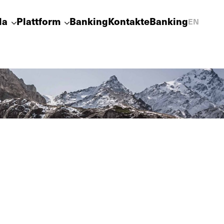
la
Plattform
Banking
Kontakt
eBanking
EN