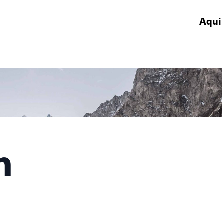
Aqui
h