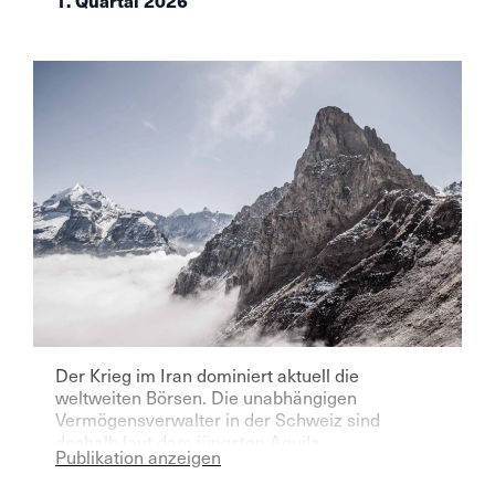
1. Quartal 2026
Der Krieg im Iran dominiert aktuell die
weltweiten Börsen. Die unabhängigen
Vermögensverwalter in der Schweiz sind
deshalb laut dem jüngsten Aquila
Publikation anzeigen
Vermögensverwalter Index für das laufende
Jahr deutlich pessimistischer geworden.