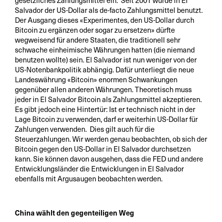
gesetzliches Zahlungsmittel ein. Seit 2001 wurde in El
Salvador der US-Dollar als de-facto Zahlungsmittel benutzt.
Der Ausgang dieses «Experimentes, den US-Dollar durch
Bitcoin zu ergänzen oder sogar zu ersetzen» dürfte
wegweisend für andere Staaten, die traditionell sehr
schwache einheimische Währungen hatten (die niemand
benutzen wollte) sein. El Salvador ist nun weniger von der
US-Notenbankpolitik abhängig. Dafür unterliegt die neue
Landeswährung «Bitcoin» enormen Schwankungen
gegenüber allen anderen Währungen. Theoretisch muss
jeder in El Salvador Bitcoin als Zahlungsmittel akzeptieren.
Es gibt jedoch eine Hintertür: Ist er technisch nicht in der
Lage Bitcoin zu verwenden, darf er weiterhin US-Dollar für
Zahlungen verwenden. Dies gilt auch für die
Steuerzahlungen. Wir werden genau beobachten, ob sich der
Bitcoin gegen den US-Dollar in El Salvador durchsetzen
kann. Sie können davon ausgehen, dass die FED und andere
Entwicklungsländer die Entwicklungen in El Salvador
ebenfalls mit Argusaugen beobachten werden.
China wählt den gegenteiligen Weg