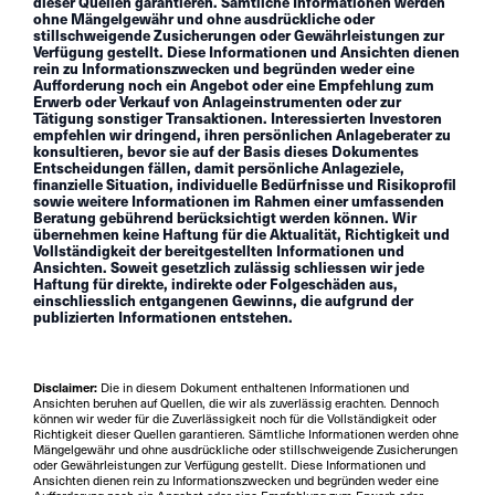
dieser Quellen garantieren. Sämtliche Informationen werden
ohne Mängelgewähr und ohne ausdrückliche oder
stillschweigende Zusicherungen oder Gewährleistungen zur
Verfügung gestellt. Diese Informationen und Ansichten dienen
rein zu Informationszwecken und begründen weder eine
Aufforderung noch ein Angebot oder eine Empfehlung zum
Erwerb oder Verkauf von Anlageinstrumenten oder zur
Tätigung sonstiger Transaktionen. Interessierten Investoren
empfehlen wir dringend, ihren persönlichen Anlageberater zu
konsultieren, bevor sie auf der Basis dieses Dokumentes
Entscheidungen fällen, damit persönliche Anlageziele,
finanzielle Situation, individuelle Bedürfnisse und Risikoprofil
sowie weitere Informationen im Rahmen einer umfassenden
Beratung gebührend berücksichtigt werden können. Wir
übernehmen keine Haftung für die Aktualität, Richtigkeit und
Vollständigkeit der bereitgestellten Informationen und
Ansichten. Soweit gesetzlich zulässig schliessen wir jede
Haftung für direkte, indirekte oder Folgeschäden aus,
einschliesslich entgangenen Gewinns, die aufgrund der
publizierten Informationen entstehen.
Disclaimer:
Die in diesem Dokument enthaltenen Informationen und
Ansichten beruhen auf Quellen, die wir als zuverlässig erachten. Dennoch
können wir weder für die Zuverlässigkeit noch für die Vollständigkeit oder
Richtigkeit dieser Quellen garantieren. Sämtliche Informationen werden ohne
Mängelgewähr und ohne ausdrückliche oder stillschweigende Zusicherungen
oder Gewährleistungen zur Verfügung gestellt. Diese Informationen und
Ansichten dienen rein zu Informationszwecken und begründen weder eine