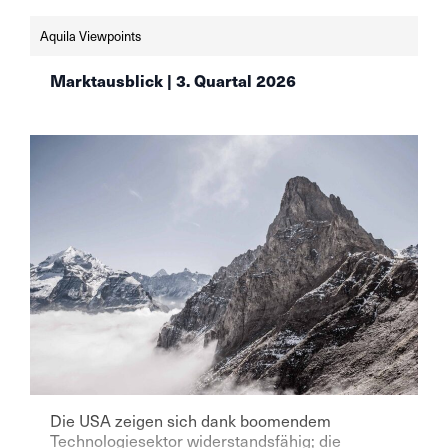
mehr:
https://www.finews.ch/news/finanzplatz/72813-
Aquila Viewpoints
schweizer-vermoegensverwalter-setzen-weiter-
auf-aktien-aqulia-wealth-management
Marktausblick | 3. Quartal 2026
Die USA zeigen sich dank boomendem
Technologiesektor widerstandsfähig; die