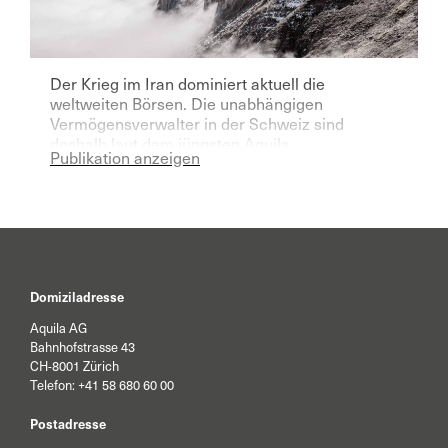
Der Krieg im Iran dominiert aktuell die
weltweiten Börsen. Die unabhängigen
Vermögensverwalter in der Schweiz sind
deshalb laut dem jüngsten Aquila
Publikation anzeigen
Vermögensverwalter Index für das laufende
Jahr deutlich pessimistischer geworden.
Domiziladresse
Aquila AG
Bahnhofstrasse 43
CH-8001 Zürich
Telefon:
+41 58 680 60 00
Postadresse