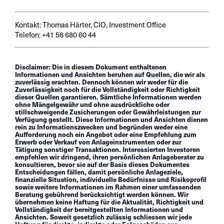
Kontakt: Thomas Härter, CIO, Investment Office
Telefon: +41 58 680 60 44
Disclaimer: Die in diesem Dokument enthaltenen
Informationen und Ansichten beruhen auf Quellen, die wir als
zuverlässig erachten. Dennoch können wir weder für die
Zuverlässigkeit noch für die Vollständigkeit oder Richtigkeit
dieser Quellen garantieren. Sämtliche Informationen werden
ohne Mängelgewähr und ohne ausdrückliche oder
stillschweigende Zusicherungen oder Gewährleistungen zur
Verfügung gestellt. Diese Informationen und Ansichten dienen
rein zu Informationszwecken und begründen weder eine
Aufforderung noch ein Angebot oder eine Empfehlung zum
Erwerb oder Verkauf von Anlageinstrumenten oder zur
Tätigung sonstiger Transaktionen. Interessierten Investoren
empfehlen wir dringend, ihren persönlichen Anlageberater zu
konsultieren, bevor sie auf der Basis dieses Dokumentes
Entscheidungen fällen, damit persönliche Anlageziele,
finanzielle Situation, individuelle Bedürfnisse und Risikoprofil
sowie weitere Informationen im Rahmen einer umfassenden
Beratung gebührend berücksichtigt werden können. Wir
übernehmen keine Haftung für die Aktualität, Richtigkeit und
Vollständigkeit der bereitgestellten Informationen und
Ansichten. Soweit gesetzlich zulässig schliessen wir jede