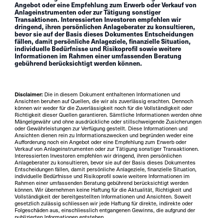
Angebot oder eine Empfehlung zum Erwerb oder Verkauf von
Anlageinstrumenten oder zur Tätigung sonstiger
Transaktionen. Interessierten Investoren empfehlen wir
dringend, ihren persönlichen Anlageberater zu konsultieren,
bevor sie auf der Basis dieses Dokumentes Entscheidungen
fällen, damit persönliche Anlageziele, finanzielle Situation,
individuelle Bedürfnisse und Risikoprofil sowie weitere
Informationen im Rahmen einer umfassenden Beratung
gebührend berücksichtigt werden können.
Disclaimer:
Die in diesem Dokument enthaltenen Informationen und
Ansichten beruhen auf Quellen, die wir als zuverlässig erachten. Dennoch
können wir weder für die Zuverlässigkeit noch für die Vollständigkeit oder
Richtigkeit dieser Quellen garantieren. Sämtliche Informationen werden ohne
Mängelgewähr und ohne ausdrückliche oder stillschweigende Zusicherungen
oder Gewährleistungen zur Verfügung gestellt. Diese Informationen und
Ansichten dienen rein zu Informationszwecken und begründen weder eine
Aufforderung noch ein Angebot oder eine Empfehlung zum Erwerb oder
Verkauf von Anlageinstrumenten oder zur Tätigung sonstiger Transaktionen.
Interessierten Investoren empfehlen wir dringend, ihren persönlichen
Anlageberater zu konsultieren, bevor sie auf der Basis dieses Dokumentes
Entscheidungen fällen, damit persönliche Anlageziele, finanzielle Situation,
individuelle Bedürfnisse und Risikoprofil sowie weitere Informationen im
Rahmen einer umfassenden Beratung gebührend berücksichtigt werden
können. Wir übernehmen keine Haftung für die Aktualität, Richtigkeit und
Vollständigkeit der bereitgestellten Informationen und Ansichten. Soweit
gesetzlich zulässig schliessen wir jede Haftung für direkte, indirekte oder
Folgeschäden aus, einschliesslich entgangenen Gewinns, die aufgrund der
publizierten Informationen entstehen.