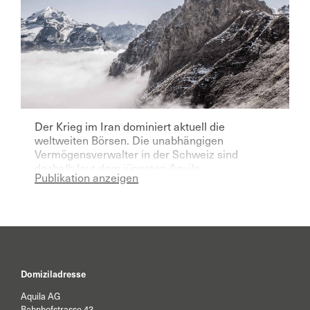
Der Krieg im Iran dominiert aktuell die
weltweiten Börsen. Die unabhängigen
Vermögensverwalter in der Schweiz sind
deshalb laut dem jüngsten Aquila
Publikation anzeigen
Vermögensverwalter Index für das laufende
Jahr deutlich pessimistischer geworden.
Domiziladresse
Aquila AG
Bahnhofstrasse 43