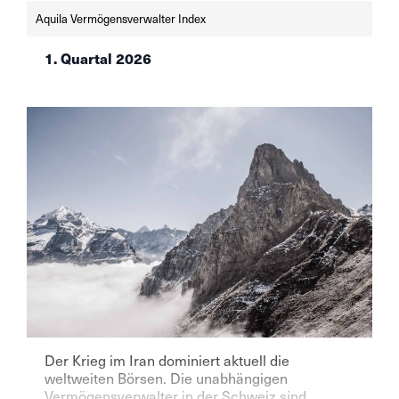
Juni unverändert — die SNB bei 0% angesichts
Aquila Vermögensverwalter Index
einer tiefen […]
1. Quartal 2026
Der Krieg im Iran dominiert aktuell die
weltweiten Börsen. Die unabhängigen
Vermögensverwalter in der Schweiz sind