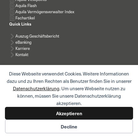
Aquila Flash
Aquila Vermögensverwalter Index
Fachartikel
Quick Links
Auszug Geschäftsbericht
eBanking
Karriere
Kontakt
Diese Webseite verwendet Cookies. Weitere Informationen
dazu und zu Ihren Rechten als Benutzer finden Sie in unserer
Datenschutzerklärung
. Um unsere Webseite nutzen zu
News abonnieren
können, müssen Sie unsere Datenschutzerklärung
akzeptieren.
Akzeptieren
© AQUILA AG I
Impressum
I
Rechtliche Hinweise /
Nutzungsbedingungen
I
Datenschutzerklärung
I
Decline
Datenschutzerklärung Mitarbeitende und Bewerbende