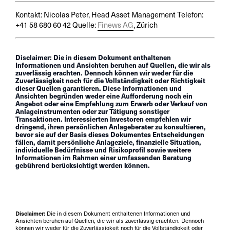
Kontakt: Nicolas Peter, Head Asset Management Telefon:
+41 58 680 60 42 Quelle:
Finews AG
, Zürich
Disclaimer: Die in diesem Dokument enthaltenen
Informationen und Ansichten beruhen auf Quellen, die wir als
zuverlässig erachten. Dennoch können wir weder für die
Zuverlässigkeit noch für die Vollständigkeit oder Richtigkeit
dieser Quellen garantieren. Diese Informationen und
Ansichten begründen weder eine Aufforderung noch ein
Angebot oder eine Empfehlung zum Erwerb oder Verkauf von
Anlageinstrumenten oder zur Tätigung sonstiger
Transaktionen. Interessierten Investoren empfehlen wir
dringend, ihren persönlichen Anlageberater zu konsultieren,
bevor sie auf der Basis dieses Dokumentes Entscheidungen
fällen, damit persönliche Anlageziele, finanzielle Situation,
individuelle Bedürfnisse und Risikoprofil sowie weitere
Informationen im Rahmen einer umfassenden Beratung
gebührend berücksichtigt werden können.
Disclaimer:
Die in diesem Dokument enthaltenen Informationen und
Ansichten beruhen auf Quellen, die wir als zuverlässig erachten. Dennoch
können wir weder für die Zuverlässigkeit noch für die Vollständigkeit oder