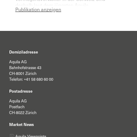
deshalb laut dem jüngsten Aquila
Publikation anzeigen
Vermögensverwalter Index für das laufende
Jahr deutlich pessimistischer geworden.
Domiziladresse
Aquila AG
Bahnhofstrasse 43
CH-8001 Zürich
Telefon:
+41 58 680 60 00
Postadresse
Aquila AG
Postfach
CH-8022 Zürich
Market News
Aquila Viewpoints