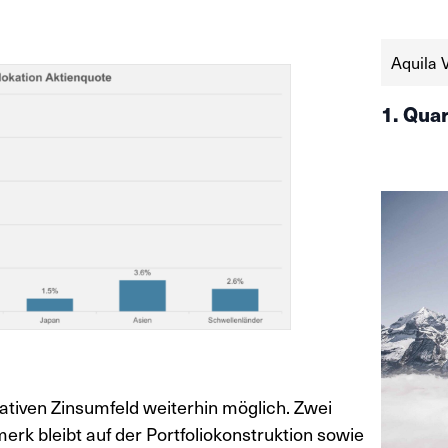
und Fed b
— die SNB
Aquila 
1. Qua
gativen Zinsumfeld weiterhin möglich. Zwei
k bleibt auf der Portfoliokonstruktion sowie