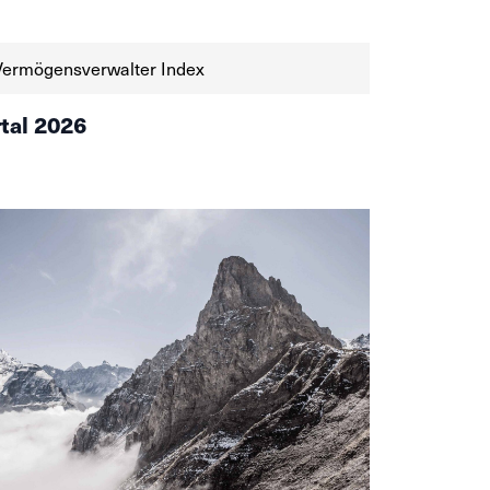
eliessen ihre Leitzinsen im Juni unverändert
 bei 0% angesichts einer tiefen […]
Vermögensverwalter Index
rtal 2026