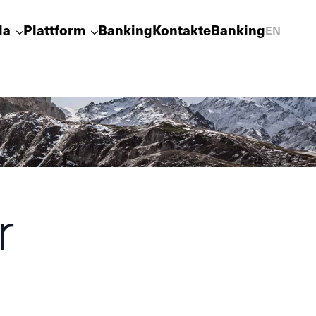
la
Plattform
Banking
Kontakt
eBanking
EN
r