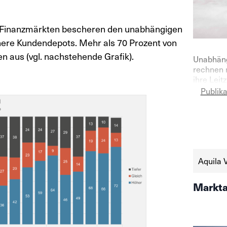
n Finanzmärkten bescheren den unabhängigen
here Kundendepots. Mehr als 70 Prozent von
 aus (vgl. nachstehende Grafik).
Unabhäng
rechnen 
ihre Leit
Gleichzei
Publik
Aktienmar
Vermögen
Quartal 2
https://
schweize
aktien-a
Aquila 
Markta