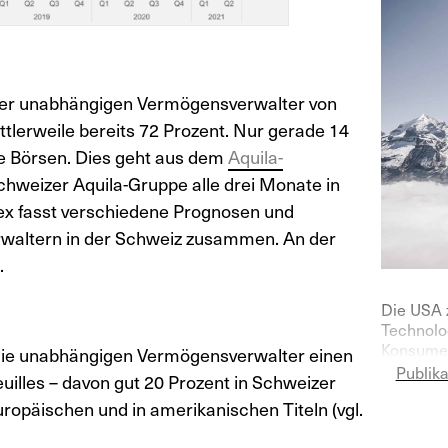
 der unabhängigen Vermögensverwalter von
ttlerweile bereits 72 Prozent. Nur gerade 14
e Börsen. Dies geht aus dem
Aquila-
Schweizer Aquila-Gruppe alle drei Monate in
dex fasst verschiedene Prognosen und
altern in der Schweiz zusammen. An der
.
Die USA 
Technolog
Konsumen
die unabhängigen Vermögensverwalter einen
Inflation
Publik
euilles – davon gut 20 Prozent in Schweizer
belastet
ropäischen und in amerikanischen Titeln (vgl.
— bleibt
Stimmung