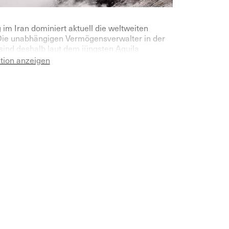
 im Iran dominiert aktuell die weltweiten
Die unabhängigen Vermögensverwalter in der
sind deshalb laut dem jüngsten Aquila
sverwalter Index für das laufende Jahr
ation anzeigen
 pessimistischer geworden.