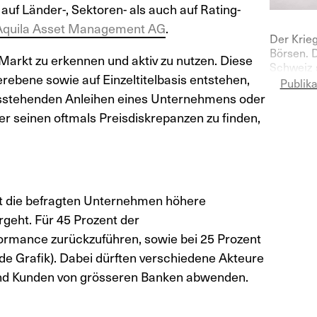
auf Länder-, Sektoren- als auch auf Rating-
Aquila Asset Management AG
.
Der Krieg
Börsen. 
Markt zu erkennen und aktiv zu nutzen. Diese
Schweiz 
ebene sowie auf Einzeltitelbasis entstehen,
Vermögen
Publik
deutlich
ausstehenden Anleihen eines Unternehmens oder
r seinen oftmals Preisdiskrepanzen zu finden,
nt die befragten Unternehmen höhere
geht. Für 45 Prozent der
ormance zurückzuführen, sowie bei 25 Prozent
de Grafik). Dabei dürften verschiedene Akteure
und Kunden von grösseren Banken abwenden.