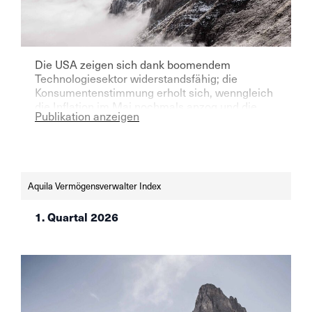
Die USA zeigen sich dank boomendem
Technologiesektor widerstandsfähig; die
Konsumentenstimmung erholt sich, wenngleich
die Inflation im Mai nochmals anzog und die
Publikation anzeigen
Kaufkraft belastet.In der Eurozone — besonders
Deutschland — bleibt das Wachstum schwach,
die Stimmungsindikatoren hellen sich jedoch
auf.SNB und Fed beliessen ihre Leitzinsen im
Juni unverändert — die SNB bei 0% angesichts
Aquila Vermögensverwalter Index
einer tiefen […]
1. Quartal 2026