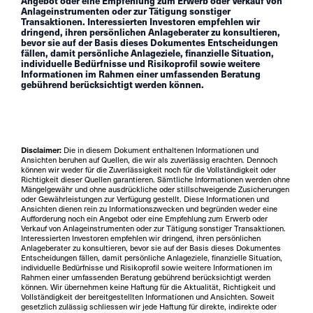
Angebot oder eine Empfehlung zum Erwerb oder Verkauf von
Anlageinstrumenten oder zur Tätigung sonstiger
Transaktionen. Interessierten Investoren empfehlen wir
dringend, ihren persönlichen Anlageberater zu konsultieren,
bevor sie auf der Basis dieses Dokumentes Entscheidungen
fällen, damit persönliche Anlageziele, finanzielle Situation,
individuelle Bedürfnisse und Risikoprofil sowie weitere
Informationen im Rahmen einer umfassenden Beratung
gebührend berücksichtigt werden können.
Disclaimer:
Die in diesem Dokument enthaltenen Informationen und
Ansichten beruhen auf Quellen, die wir als zuverlässig erachten. Dennoch
können wir weder für die Zuverlässigkeit noch für die Vollständigkeit oder
Richtigkeit dieser Quellen garantieren. Sämtliche Informationen werden ohne
Mängelgewähr und ohne ausdrückliche oder stillschweigende Zusicherungen
oder Gewährleistungen zur Verfügung gestellt. Diese Informationen und
Ansichten dienen rein zu Informationszwecken und begründen weder eine
Aufforderung noch ein Angebot oder eine Empfehlung zum Erwerb oder
Verkauf von Anlageinstrumenten oder zur Tätigung sonstiger Transaktionen.
Interessierten Investoren empfehlen wir dringend, ihren persönlichen
Anlageberater zu konsultieren, bevor sie auf der Basis dieses Dokumentes
Entscheidungen fällen, damit persönliche Anlageziele, finanzielle Situation,
individuelle Bedürfnisse und Risikoprofil sowie weitere Informationen im
Rahmen einer umfassenden Beratung gebührend berücksichtigt werden
können. Wir übernehmen keine Haftung für die Aktualität, Richtigkeit und
Vollständigkeit der bereitgestellten Informationen und Ansichten. Soweit
gesetzlich zulässig schliessen wir jede Haftung für direkte, indirekte oder