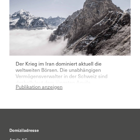
Der Krieg im Iran dominiert aktuell die
weltweiten Börsen. Die unabhängigen
Vermögensverwalter in der Schweiz sind
deshalb laut dem jüngsten Aquila
Publikation anzeigen
Vermögensverwalter Index für das laufende
Jahr deutlich pessimistischer geworden.
Domiziladresse