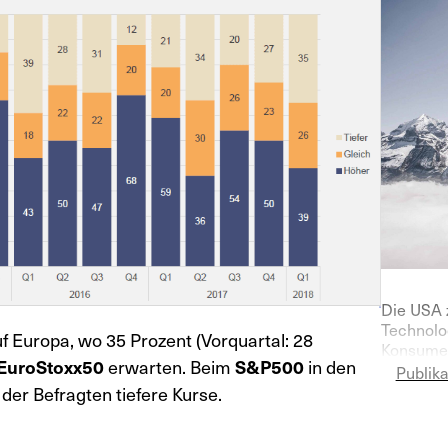
Die USA 
Technolog
auf Europa, wo 35 Prozent (Vorquartal: 28
Konsumen
EuroStoxx50
erwarten. Beim
S&P500
in den
Inflation
Publik
belastet
der Befragten tiefere Kurse.
— bleibt
Stimmung