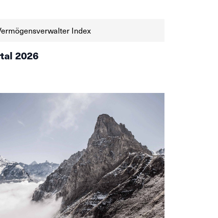
eliessen ihre Leitzinsen im Juni unverändert
 bei 0% angesichts einer tiefen […]
Vermögensverwalter Index
rtal 2026