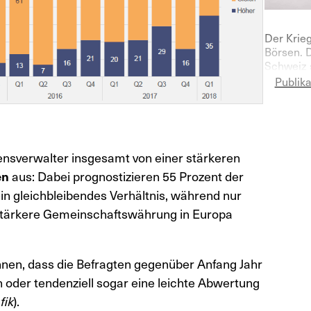
Der Krieg
Börsen. 
Schweiz 
Vermögen
Publik
deutlich
sverwalter insgesamt von einer stärkeren
en
aus: Dabei prognostizieren 55 Prozent der
ein gleichbleibendes Verhältnis, während nur
e stärkere Gemeinschaftswährung in Europa
nen, dass die Befragten gegenüber Anfang Jahr
oder tendenziell sogar eine leichte Abwertung
fik
).