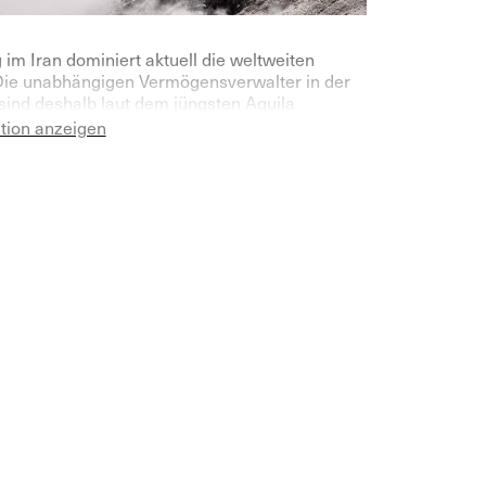
 im Iran dominiert aktuell die weltweiten
Die unabhängigen Vermögensverwalter in der
sind deshalb laut dem jüngsten Aquila
sverwalter Index für das laufende Jahr
ation anzeigen
 pessimistischer geworden.