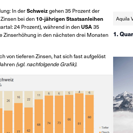
und Fed b
— die SNB
lung: In der
Schweiz
gehen 35 Prozent der
 Zinsen bei den
10-jährigen Staatsanleihen
Aquila 
artal: 24 Prozent), während in den
USA
35
1. Qua
ine Zinserhöhung in den nächsten drei Monaten
h von tieferen Zinsen, hat sich fast aufgelöst
f Jahren
(vgl. nachfolgende Grafik)
.