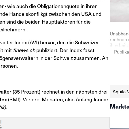
en- wie auch die Obligationenquote in ihren
hende Handelskonflikgt zwischen den USA und
en sind die beiden Hauptfaktoren für die
eilnehmern.
Unabhäng
rechnen 
lter Index (AVI) hervor, den die Schweizer
ihre Leit
it mit
finews.ch
publiziert. Der Index fasst
Gleichzei
Publik
Aktienmar
ögensverwaltern in der Schweiz zusammen. An
Vermögen
ersonen.
Quartal 2
https://
schweize
aktien-a
lter (35 Prozent) rechnet in den nächsten drei
Aquila 
dex
(SMI). Vor drei Monaten, also Anfang Januar
Markta
ik)
.