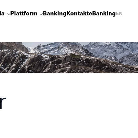
la
Plattform
Banking
Kontakt
eBanking
EN
r