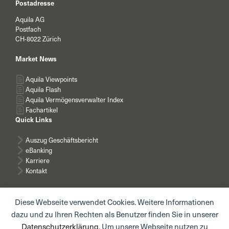
Postadresse
Aquila AG
Postfach
CH-8022 Zürich
Market News
Aquila Viewpoints
Aquila Flash
Aquila Vermögensverwalter Index
Fachartikel
Quick Links
Auszug Geschäftsbericht
eBanking
Karriere
Kontakt
Diese Webseite verwendet Cookies. Weitere Informationen
dazu und zu Ihren Rechten als Benutzer finden Sie in unserer
Datenschutzerklärung
. Um unsere Webseite nutzen zu
News abonnieren