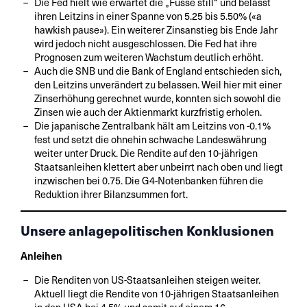
Die Fed hielt wie erwartet die „Füsse still“ und belässt
ihren Leitzins in einer Spanne von 5.25 bis 5.50% («a
hawkish pause»). Ein weiterer Zinsanstieg bis Ende Jahr
wird jedoch nicht ausgeschlossen. Die Fed hat ihre
Prognosen zum weiteren Wachstum deutlich erhöht.
Auch die SNB und die Bank of England entschieden sich,
den Leitzins unverändert zu belassen. Weil hier mit einer
Zinserhöhung gerechnet wurde, konnten sich sowohl die
Zinsen wie auch der Aktienmarkt kurzfristig erholen.
Die japanische Zentralbank hält am Leitzins von -0.1%
fest und setzt die ohnehin schwache Landeswährung
weiter unter Druck. Die Rendite auf den 10-jährigen
Staatsanleihen klettert aber unbeirrt nach oben und liegt
inzwischen bei 0.75. Die G4-Notenbanken führen die
Reduktion ihrer Bilanzsummen fort.
Unsere anlagepolitischen Konklusionen
Anleihen
Die Renditen von US-Staatsanleihen steigen weiter.
Aktuell liegt die Rendite von 10-jährigen Staatsanleihen
in den USA bei 4.5% und somit auf einem 16-