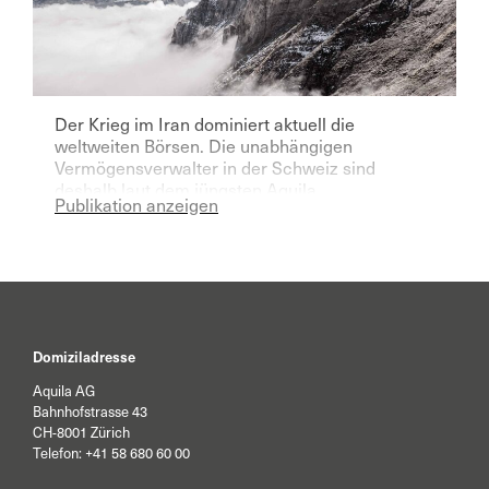
Der Krieg im Iran dominiert aktuell die
weltweiten Börsen. Die unabhängigen
Vermögensverwalter in der Schweiz sind
deshalb laut dem jüngsten Aquila
Publikation anzeigen
Vermögensverwalter Index für das laufende
Jahr deutlich pessimistischer geworden.
Domiziladresse
Aquila AG
Bahnhofstrasse 43
CH-8001 Zürich
Telefon:
+41 58 680 60 00