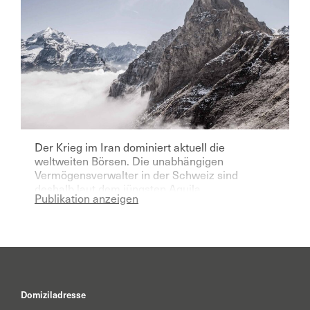
Der Krieg im Iran dominiert aktuell die
weltweiten Börsen. Die unabhängigen
Vermögensverwalter in der Schweiz sind
deshalb laut dem jüngsten Aquila
Publikation anzeigen
Vermögensverwalter Index für das laufende
Jahr deutlich pessimistischer geworden.
Domiziladresse