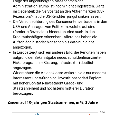
Folge der angekündigten Massnahmen der
Administration Trump ist (noch) nicht eingetreten. Ganz
im Gegenteil: die Nervosität an den Aktienmärkten (US-
Rezession?) hat die US-Renditen jüngst sinken lassen.
Die Verschlechterung des Konsumentenvertrauens in den
USA und Aussagen von Politikern, welche auf eine
«forcierte Rezession» hindeuten, sind auch in den
Kreditaufschlägen erkennbar – allerdings haben die
Aufschläge historisch gesehen bis dato nur leicht
angezogen.
In Europa zeigt sich ein anderes Bild: die Renditen haben
aufgrund der Bekanntgabe neuer, schuldenfinanzierter
Fiskalprogramme (Rüstung, Infrastruktur) deutlich
angezogen.
Wir erachten die Anlageklasse weiterhin als nur moderat
interessant und würden bei Investitionsbedarf Papiere
mit hoher Bonität («Investment Grade» und
Staatsanleihen) und höchstens mittlerer Duration
bevorzugen.
Zinsen auf 10-jährigen Staatsanleihen, in %, 2 Jahre