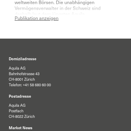
weltweiten Börsen. Die unabhängigen
Vermögensverwalter in der Schweiz sind
deshalb laut dem jüngsten Aquila
Publikation anzeigen
Vermögensverwalter Index für das laufende
Jahr deutlich pessimistischer geworden.
Domiziladresse
Aquila AG
Bahnhofstrasse 43
CH-8001 Zürich
Telefon:
+41 58 680 60 00
Postadresse
Aquila AG
Postfach
CH-8022 Zürich
Market News