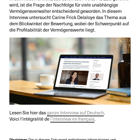
wird, ist die Frage der Nachfolge für viele unabhängige
Vermögensverwalter entscheidend geworden. In diesem
Interview untersucht Carine Frick Delaloye das Thema aus
dem Blickwinkel der Bewertung, wobei der Schwerpunkt auf
die Profitabilität der Vermögenswerte liegt.
Lesen Sie hier das
ganze Interview auf Deutsch
.
Voici l’intégralité de
l’interview en français
.
Disclaimer:
Die in diesem Dokument enthaltenen Informationen und