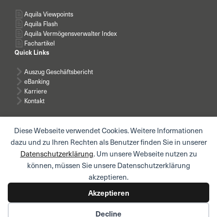
Aquila Viewpoints
Aquila Flash
Aquila Vermögensverwalter Index
Fachartikel
Quick Links
Auszug Geschäftsbericht
eBanking
Karriere
Kontakt
Diese Webseite verwendet Cookies. Weitere Informationen
dazu und zu Ihren Rechten als Benutzer finden Sie in unserer
Datenschutzerklärung
. Um unsere Webseite nutzen zu
News abonnieren
können, müssen Sie unsere Datenschutzerklärung
akzeptieren.
Akzeptieren
© AQUILA AG I
Impressum
I
Rechtliche Hinweise /
Decline
Nutzungsbedingungen
I
Datenschutzerklärung
I