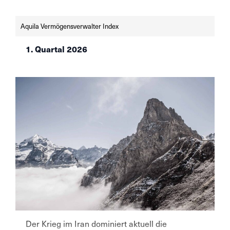
auf.SNB und Fed beliessen ihre Leitzinsen im
Juni unverändert — die SNB bei 0% angesichts
Aquila Vermögensverwalter Index
einer tiefen […]
1. Quartal 2026
Der Krieg im Iran dominiert aktuell die