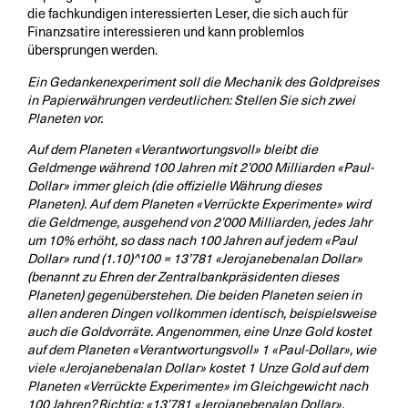
die fachkundigen interessierten Leser, die sich auch für
Finanzsatire interessieren und kann problemlos
übersprungen werden.
Ein Gedankenexperiment soll die Mechanik des Goldpreises
in Papierwährungen verdeutlichen: Stellen Sie sich zwei
Planeten vor.
Auf dem Planeten «Verantwortungsvoll» bleibt die
Geldmenge während 100 Jahren mit 2’000 Milliarden «Paul-
Dollar» immer gleich (die offizielle Währung dieses
Planeten). Auf dem Planeten «Verrückte Experimente» wird
die Geldmenge, ausgehend von 2’000 Milliarden, jedes Jahr
um 10% erhöht, so dass nach 100 Jahren auf jedem «Paul
Dollar» rund (1.10)^100 = 13’781 «Jerojanebenalan Dollar»
(benannt zu Ehren der Zentralbankpräsidenten dieses
Planeten) gegenüberstehen. Die beiden Planeten seien in
allen anderen Dingen vollkommen identisch, beispielsweise
auch die Goldvorräte. Angenommen, eine Unze Gold kostet
auf dem Planeten «Verantwortungsvoll» 1 «Paul-Dollar», wie
viele «Jerojanebenalan Dollar» kostet 1 Unze Gold auf dem
Planeten «Verrückte Experimente» im Gleichgewicht nach
100 Jahren? Richtig: «13’781 «Jerojanebenalan Dollar».