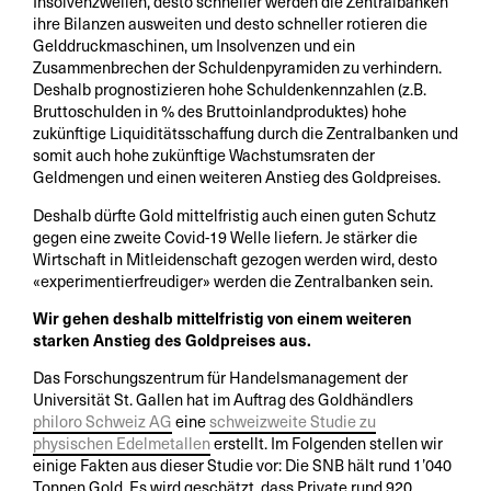
Insolvenzwellen, desto schneller werden die Zentralbanken
ihre Bilanzen ausweiten und desto schneller rotieren die
Gelddruckmaschinen, um Insolvenzen und ein
Zusammenbrechen der Schuldenpyramiden zu verhindern.
Deshalb prognostizieren hohe Schuldenkennzahlen (z.B.
Bruttoschulden in % des Bruttoinlandproduktes) hohe
zukünftige Liquiditätsschaffung durch die Zentralbanken und
somit auch hohe zukünftige Wachstumsraten der
Geldmengen und einen weiteren Anstieg des Goldpreises.
Deshalb dürfte Gold mittelfristig auch einen guten Schutz
gegen eine zweite Covid-19 Welle liefern. Je stärker die
Wirtschaft in Mitleidenschaft gezogen werden wird, desto
«experimentierfreudiger» werden die Zentralbanken sein.
Wir gehen deshalb mittelfristig von einem weiteren
starken Anstieg des Goldpreises aus.
Das Forschungszentrum für Handelsmanagement der
Universität St. Gallen hat im Auftrag des Goldhändlers
philoro Schweiz AG
eine
schweizweite Studie zu
physischen Edelmetallen
erstellt. Im Folgenden stellen wir
einige Fakten aus dieser Studie vor: Die SNB hält rund 1’040
Tonnen Gold. Es wird geschätzt, dass Private rund 920