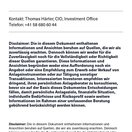
Kontakt: Thomas Härter, CIO, Investment Office
Telefon: +41 58 680 60 44
Disclaimer: Die in diesem Dokument enthaltenen
Informationen und Ansichten beruhen auf Quellen, die wir als
zuverlässig erachten. Dennoch können wir weder für die
Zuverlässigkeit noch für die Vollständigkeit oder Richtigkeit
dieser Quellen garantieren. Diese Informationen und
Ansichten begründen weder eine Aufforderung noch ein
Angebot oder eine Empfehlung zum Erwerb oder Verkauf von
Anlageinstrumenten oder zur Tätigung sonstiger
Transaktionen. Interessierten Investoren empfehlen wir
dringend, ihren persönlichen Anlageberater zu konsultieren,
bevor sie auf der Basis dieses Dokumentes Entscheidungen
fällen, damit persönliche Anlageziele, finanzielle Situation,
individuelle Bedürfnisse und Risikoprofil sowie weitere
Informationen im Rahmen einer umfassenden Beratung
gebührend berücksichtigt werden können.
Disclaimer:
Die in diesem Dokument enthaltenen Informationen und
Ansichten beruhen auf Quellen, die wir als zuverlässig erachten. Dennoch