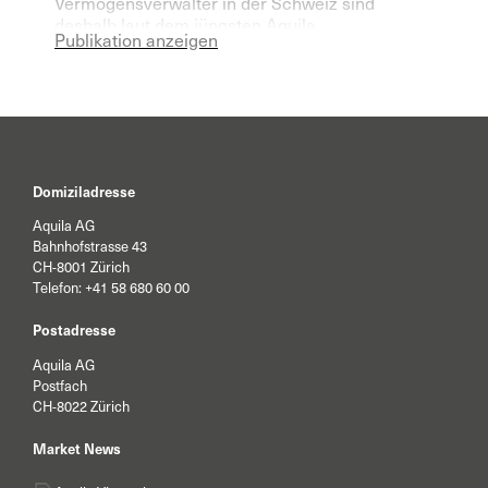
Vermögensverwalter in der Schweiz sind
deshalb laut dem jüngsten Aquila
Publikation anzeigen
Vermögensverwalter Index für das laufende
Jahr deutlich pessimistischer geworden.
Domiziladresse
Aquila AG
Bahnhofstrasse 43
CH-8001 Zürich
Telefon:
+41 58 680 60 00
Postadresse
Aquila AG
Postfach
CH-8022 Zürich
Market News