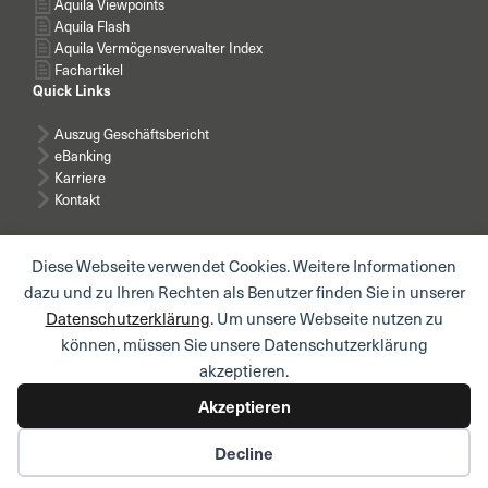
Aquila Viewpoints
Aquila Flash
Aquila Vermögensverwalter Index
Fachartikel
Quick Links
Auszug Geschäftsbericht
eBanking
Karriere
Kontakt
Diese Webseite verwendet Cookies. Weitere Informationen
dazu und zu Ihren Rechten als Benutzer finden Sie in unserer
Datenschutzerklärung
. Um unsere Webseite nutzen zu
News abonnieren
können, müssen Sie unsere Datenschutzerklärung
akzeptieren.
Akzeptieren
© AQUILA AG I
Impressum
I
Rechtliche Hinweise /
Decline
Nutzungsbedingungen
I
Datenschutzerklärung
I
Datenschutzerklärung Mitarbeitende und Bewerbende