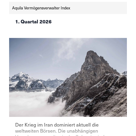
Juni unverändert — die SNB bei 0% angesichts
Aquila Vermögensverwalter Index
einer tiefen […]
1. Quartal 2026
Der Krieg im Iran dominiert aktuell die
weltweiten Börsen. Die unabhängigen