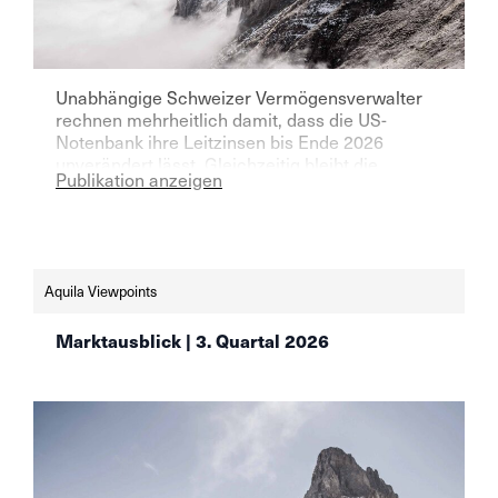
Unabhängige Schweizer Vermögensverwalter
rechnen mehrheitlich damit, dass die US-
Notenbank ihre Leitzinsen bis Ende 2026
unverändert lässt. Gleichzeitig bleibt die
Publikation anzeigen
Zuversicht für den Schweizer Aktienmarkt hoch,
wie der Aquila Vermögensverwalter Index (AVI)
für das zweite Quartal 2026 zeigt. Lesen Sie
mehr:
https://www.finews.ch/news/finanzplatz/72813-
Aquila Viewpoints
schweizer-vermoegensverwalter-setzen-weiter-
auf-aktien-aqulia-wealth-management
Marktausblick | 3. Quartal 2026