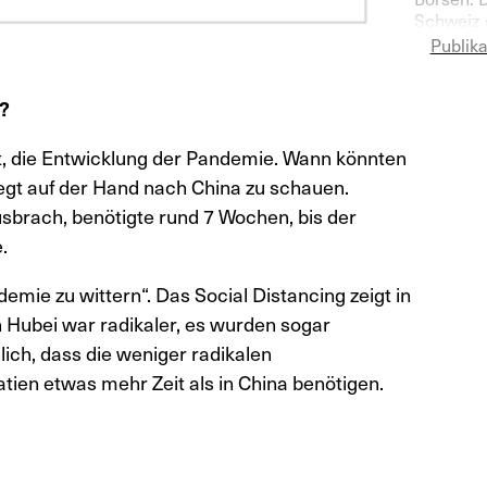
Schweiz 
Vermögen
Publik
deutlich
r?
ist, die Entwicklung der Pandemie. Wann könnten
egt auf der Hand nach China zu schauen.
usbrach, benötigte rund 7 Wochen, bis der
.
mie zu wittern“. Das Social Distancing zeigt in
 Hubei war radikaler, es wurden sogar
ich, dass die weniger radikalen
n etwas mehr Zeit als in China benötigen.