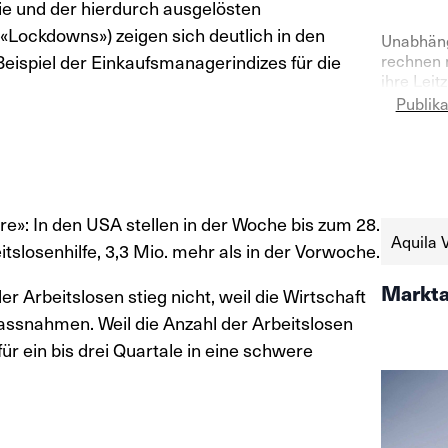
e und der hierdurch ausgelösten
ockdowns») zeigen sich deutlich in den
Unabhäng
Beispiel der Einkaufsmanagerindizes für die
rechnen 
ihre Leit
Gleichzei
Publik
Aktienmar
Vermögen
Quartal 2
https://
schweize
aktien-a
e»: In den USA stellen in der Woche bis zum 28.
Aquila 
tslosenhilfe, 3,3 Mio. mehr als in der Vorwoche.
Markta
er Arbeitslosen stieg nicht, weil die Wirtschaft
ssnahmen. Weil die Anzahl der Arbeitslosen
für ein bis drei Quartale in eine schwere