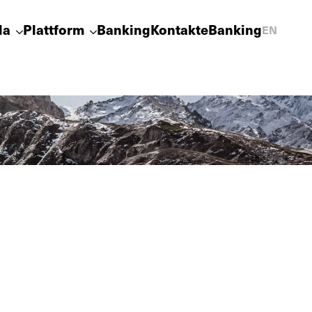
la
Plattform
Banking
Kontakt
eBanking
EN