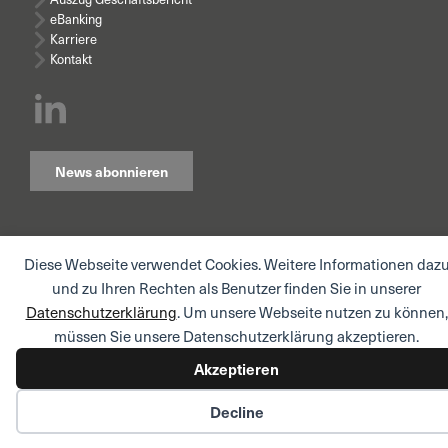
eBanking
Karriere
Kontakt
News abonnieren
Diese Webseite verwendet Cookies. Weitere Informationen daz
© AQUILA AG I
Impressum
I
Rechtliche Hinweise /
und zu Ihren Rechten als Benutzer finden Sie in unserer
Nutzungsbedingungen
I
Datenschutzerklärung
I
Datenschutzerklärung Mitarbeitende und Bewerbende
Datenschutzerklärung
. Um unsere Webseite nutzen zu können,
müssen Sie unsere Datenschutzerklärung akzeptieren.
Akzeptieren
Decline